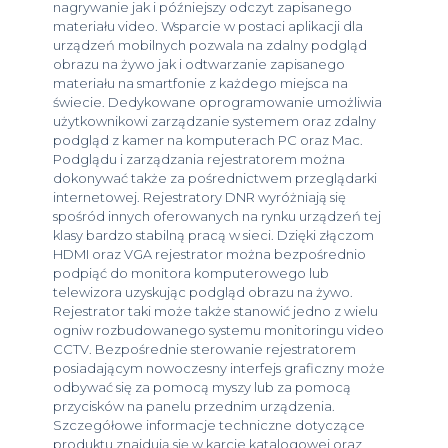
nagrywanie jak i późniejszy odczyt zapisanego
materiału video. Wsparcie w postaci aplikacji dla
urządzeń mobilnych pozwala na zdalny podgląd
obrazu na żywo jak i odtwarzanie zapisanego
materiału na smartfonie z każdego miejsca na
świecie. Dedykowane oprogramowanie umożliwia
użytkownikowi zarządzanie systemem oraz zdalny
podgląd z kamer na komputerach PC oraz Mac.
Podglądu i zarządzania rejestratorem można
dokonywać także za pośrednictwem przeglądarki
internetowej. Rejestratory DNR wyróżniają się
spośród innych oferowanych na rynku urządzeń tej
klasy bardzo stabilną pracą w sieci. Dzięki złączom
HDMI oraz VGA rejestrator można bezpośrednio
podpiąć do monitora komputerowego lub
telewizora uzyskując podgląd obrazu na żywo.
Rejestrator taki może także stanowić jedno z wielu
ogniw rozbudowanego systemu monitoringu video
CCTV. Bezpośrednie sterowanie rejestratorem
posiadającym nowoczesny interfejs graficzny może
odbywać się za pomocą myszy lub za pomocą
przycisków na panelu przednim urządzenia.
Szczegółowe informacje techniczne dotyczące
produktu znajdują się w karcie katalogowej oraz