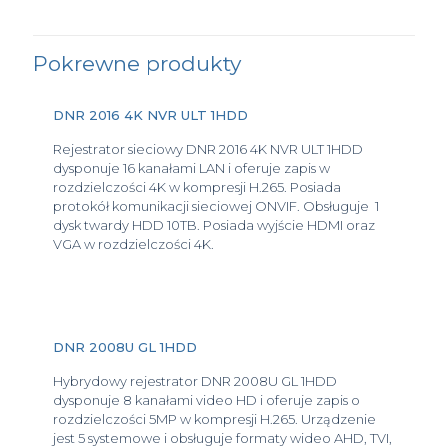
Pokrewne produkty
DNR 2016 4K NVR ULT 1HDD
Rejestrator sieciowy DNR 2016 4K NVR ULT 1HDD
dysponuje 16 kanałami LAN i oferuje zapis w
rozdzielczości 4K w kompresji H.265. Posiada
protokół komunikacji sieciowej ONVIF. Obsługuje 1
dysk twardy HDD 10TB. Posiada wyjście HDMI oraz
VGA w rozdzielczości 4K.
DNR 2008U GL 1HDD
Hybrydowy rejestrator DNR 2008U GL 1HDD
dysponuje 8 kanałami video HD i oferuje zapis o
rozdzielczości 5MP w kompresji H.265. Urządzenie
jest 5 systemowe i obsługuje formaty wideo AHD, TVI,