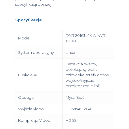
specyfikacji poniżej.
Specyfikacja
DNR 2016Js 4K AI NVR
Model
1HDD
System operacyjny
Linux
Detekcja twarzy,
detekcja sylwetki
Funkcje AI
człowieka, strefy dozoru
wejście/wyjście,
przekroczenie linii
Obsługa
Mysz, Sieć
Wyjścia video
HDMI:4K, VGA
Kompresja Video
H.265