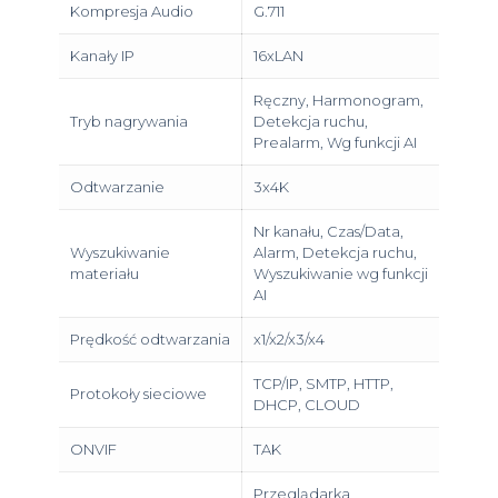
Kompresja Audio
G.711
Kanały IP
16xLAN
Ręczny, Harmonogram,
Tryb nagrywania
Detekcja ruchu,
Prealarm, Wg funkcji AI
Odtwarzanie
3x4K
Nr kanału, Czas/Data,
Wyszukiwanie
Alarm, Detekcja ruchu,
materiału
Wyszukiwanie wg funkcji
AI
Prędkość odtwarzania
x1/x2/x3/x4
TCP/IP, SMTP, HTTP,
Protokoły sieciowe
DHCP, CLOUD
ONVIF
TAK
Przeglądarka