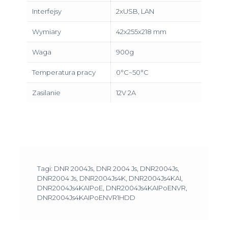
Interfejsy
2xUSB, LAN
Wymiary
42x255x218 mm
Waga
900g
Temperatura pracy
0°C~50°C
Zasilanie
12V 2A
Tagi: DNR 2004Js, DNR 2004 Js, DNR2004Js,
DNR2004 Js, DNR2004Js4K, DNR2004Js4KAI,
DNR2004Js4KAIPoE, DNR2004Js4KAIPoENVR,
DNR2004Js4KAIPoENVR1HDD