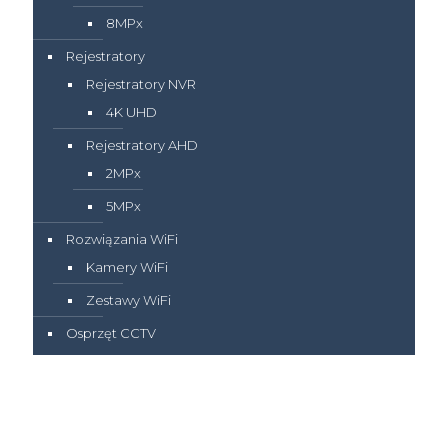
8MPx
Rejestratory
Rejestratory NVR
4K UHD
Rejestratory AHD
2MPx
5MPx
Rozwiązania WiFi
Kamery WiFi
Zestawy WiFi
Osprzęt CCTV