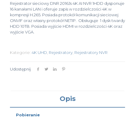
Rejestrator sieciowy DNR 2016Js 4K AI NVR 1HDD dysponuje
16 kanałami LAN i oferuje zapis w rozdzielczości 4K w
kompresji H.265. Posiada protokół komunikacji sieciowej
ONVIF oraz własny protokół NETIP. Obsługuje 1 dysk twardy
HDD 10TB. Posiada wyjście HDMI w rozdzielczości 4K oraz
wyjście VGA.
Kategorie:
4K UHD
,
Rejestratory
,
Rejestratory NVR
Udostępnij
Opis
Pobieranie