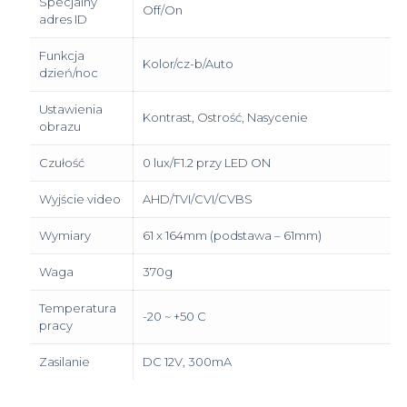
Specjalny
Off/On
adres ID
Funkcja
Kolor/cz-b/Auto
dzień/noc
Ustawienia
Kontrast, Ostrość, Nasycenie
obrazu
Czułość
0 lux/F1.2 przy LED ON
Wyjście video
AHD/TVI/CVI/CVBS
Wymiary
61 x 164mm (podstawa – 61mm)
Waga
370g
Temperatura
-20 ~ +50 C
pracy
Zasilanie
DC 12V, 300mA