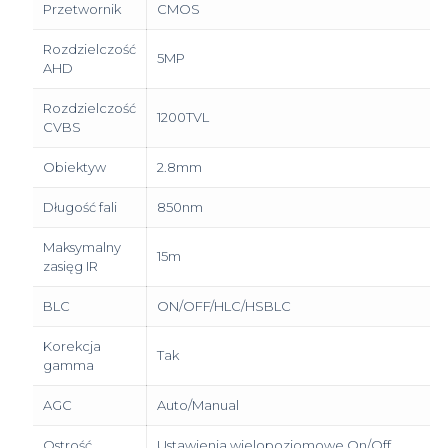
Przetwornik
CMOS
Rozdzielczość
5MP
AHD
Rozdzielczość
1200TVL
CVBS
Obiektyw
2.8mm
Długość fali
850nm
Maksymalny
15m
zasięg IR
BLC
ON/OFF/HLC/HSBLC
Korekcja
Tak
gamma
AGC
Auto/Manual
Ostrość
Ustawienia wielopoziomowe On/Off