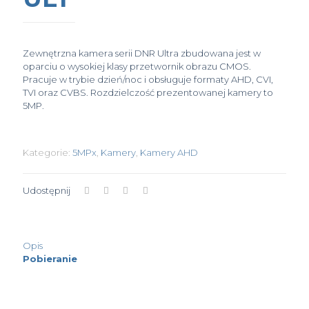
Zewnętrzna kamera serii DNR Ultra zbudowana jest w
oparciu o wysokiej klasy przetwornik obrazu CMOS.
Pracuje w trybie dzień/noc i obsługuje formaty AHD, CVI,
TVI oraz CVBS. Rozdzielczość prezentowanej kamery to
5MP.
Kategorie:
5MPx
,
Kamery
,
Kamery AHD
Udostępnij
Opis
Pobieranie