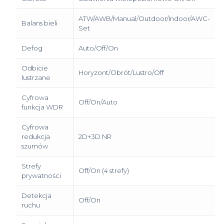
ATW/AWB/Manual/Outdoor/Indoor/AWC-
Balans bieli
Set
Defog
Auto/Off/On
Odbicie
Horyzont/Obrót/Lustro/Off
lustrzane
Cyfrowa
Off/On/Auto
funkcja WDR
Cyfrowa
redukcja
2D+3D NR
szumów
Strefy
Off/On (4 strefy)
prywatności
Detekcja
Off/On
ruchu