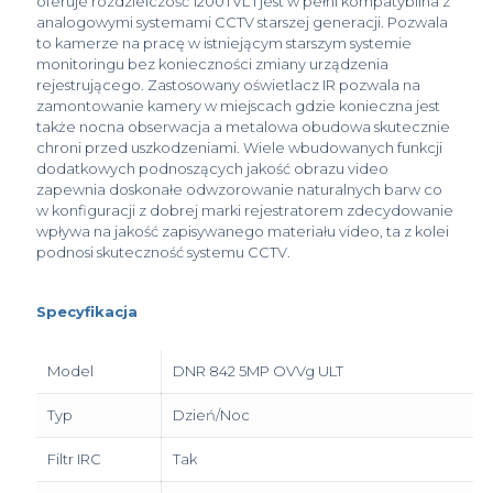
oferuje rozdzielczość 1200TVL i jest w pełni kompatybilna z
analogowymi systemami CCTV starszej generacji. Pozwala
to kamerze na pracę w istniejącym starszym systemie
monitoringu bez konieczności zmiany urządzenia
rejestrującego. Zastosowany oświetlacz IR pozwala na
zamontowanie kamery w miejscach gdzie konieczna jest
także nocna obserwacja a metalowa obudowa skutecznie
chroni przed uszkodzeniami. Wiele wbudowanych funkcji
dodatkowych podnoszących jakość obrazu video
zapewnia doskonałe odwzorowanie naturalnych barw co
w konfiguracji z dobrej marki rejestratorem zdecydowanie
wpływa na jakość zapisywanego materiału video, ta z kolei
podnosi skuteczność systemu CCTV.
Specyfikacja
Model
DNR 842 5MP OVVg ULT
Typ
Dzień/Noc
Filtr IRC
Tak