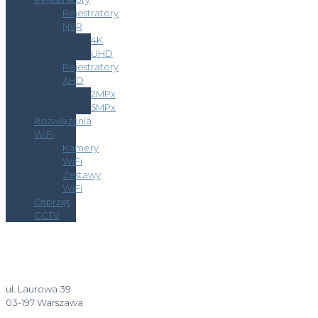
Rejestratory
NVR
4K
UHD
Rejestratory
AHD
2MPx
5MPx
Rozwiązania
WiFi
Kamery
WiFi
Zestawy
WiFi
Osprzęt
CCTV
ul. Laurowa 39
03-197 Warszawa