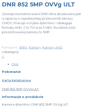
DNR 852 5MP OVVg ULT
Zewnętrzna kamera serii DNR Ultra zbudowana jest
w oparciu o wysokiej klasy przetwornik obrazu
CMOS. Pracuje w trybie dzień/noc i obsługuje
formaty AHD, CVI, TVI oraz CVBS. Rozdzielczość
prezentowanej kamery to 5MP.
Kategorie:
5MPx
,
Kamery
,
Kamery AHD
Udostępnij
0
Opis
Pobieranie
Karta katalogowa
DNR 852 5MP OVVg ULT
Informacje o produkcie
Kamera dzień/noc DNR 852 5MP OVVg ULT