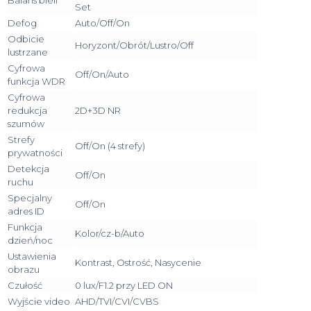
Set
Defog
Auto/Off/On
Odbicie
Horyzont/Obrót/Lustro/Off
lustrzane
Cyfrowa
Off/On/Auto
funkcja WDR
Cyfrowa
redukcja
2D+3D NR
szumów
Strefy
Off/On (4 strefy)
prywatności
Detekcja
Off/On
ruchu
Specjalny
Off/On
adres ID
Funkcja
Kolor/cz-b/Auto
dzień/noc
Ustawienia
Kontrast, Ostrość, Nasycenie
obrazu
Czułość
0 lux/F1.2 przy LED ON
Wyjście video
AHD/TVI/CVI/CVBS