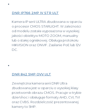
DNR IP766 2MP IV STR ULT
Kamera IP serii ULTRA zbudowana w oparciu
o procesor CMOS STARLIGHT. W zależności
od modelu została wyposażona w wysokiej
jakości obiektyw MOTO ZOOM, manualny
lub o stałej ogniskowej. Obsługa protokołu
HIKVISION oraz ONVIF. Zasilanie PoE lub 12V
DC.
DNR 842 5MP OVV ULT
Zewnętrzna kamera serii DNR Ultra
zbudowana jest w oparciu o wysokiej klasy
przetwornik obrazu CMOS. Pracuje w trybie
dzień/noc i obsługuje formaty AHD, CVI, TVI
oraz CVBS. Rozdzielczość prezentowanej
kamery to 5MP.