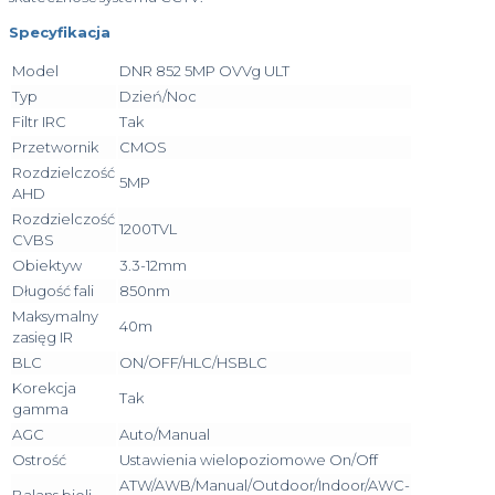
Specyfikacja
Model
DNR 852 5MP OVVg ULT
Typ
Dzień/Noc
Filtr IRC
Tak
Przetwornik
CMOS
Rozdzielczość
5MP
AHD
Rozdzielczość
1200TVL
CVBS
Obiektyw
3.3-12mm
Długość fali
850nm
Maksymalny
40m
zasięg IR
BLC
ON/OFF/HLC/HSBLC
Korekcja
Tak
gamma
AGC
Auto/Manual
Ostrość
Ustawienia wielopoziomowe On/Off
ATW/AWB/Manual/Outdoor/Indoor/AWC-
Balans bieli