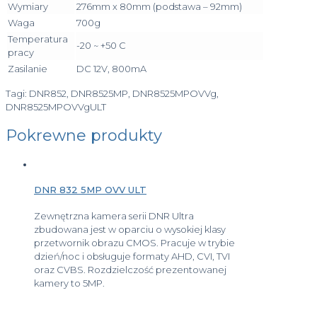
Wymiary
276mm x 80mm (podstawa – 92mm)
Waga
700g
Temperatura
-20 ~ +50 C
pracy
Zasilanie
DC 12V, 800mA
Tagi: DNR852, DNR8525MP, DNR8525MPOVVg,
DNR8525MPOVVgULT
Pokrewne produkty
DNR 832 5MP OVV ULT
Zewnętrzna kamera serii DNR Ultra
zbudowana jest w oparciu o wysokiej klasy
przetwornik obrazu CMOS. Pracuje w trybie
dzień/noc i obsługuje formaty AHD, CVI, TVI
oraz CVBS. Rozdzielczość prezentowanej
kamery to 5MP.