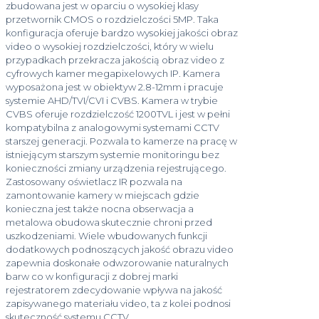
zbudowana jest w oparciu o wysokiej klasy
przetwornik CMOS o rozdzielczości 5MP. Taka
konfiguracja oferuje bardzo wysokiej jakości obraz
video o wysokiej rozdzielczości, który w wielu
przypadkach przekracza jakością obraz video z
cyfrowych kamer megapixelowych IP. Kamera
wyposażona jest w obiektyw 2.8-12mm i pracuje
systemie AHD/TVI/CVI i CVBS. Kamera w trybie
CVBS oferuje rozdzielczość 1200TVL i jest w pełni
kompatybilna z analogowymi systemami CCTV
starszej generacji. Pozwala to kamerze na pracę w
istniejącym starszym systemie monitoringu bez
konieczności zmiany urządzenia rejestrującego.
Zastosowany oświetlacz IR pozwala na
zamontowanie kamery w miejscach gdzie
konieczna jest także nocna obserwacja a
metalowa obudowa skutecznie chroni przed
uszkodzeniami. Wiele wbudowanych funkcji
dodatkowych podnoszących jakość obrazu video
zapewnia doskonałe odwzorowanie naturalnych
barw co w konfiguracji z dobrej marki
rejestratorem zdecydowanie wpływa na jakość
zapisywanego materiału video, ta z kolei podnosi
skuteczność systemu CCTV.