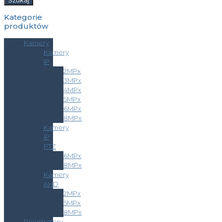
Szukaj
Kategorie
produktów
Kamery
Kamery
IP
2MPx
3MPx
4MPx
5MPx
6MPx
8MPx
Kamery
IP
PTZ
6MPx
8MPx
Kamery
AHD
2MPx
5MPx
8MPx
Rejestratory