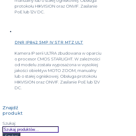
manualny lub o stałej ogniskowej. Obsługa
protokołu HIKVISION oraz ONVIF. Zasilanie
PoE lub 12V DC.
DNR IP842 5MP IV STR MTZ ULT
Kamera IP serii ULTRA zbudowana w oparciu
o procesor CMOS STARLIGHT. W zależności
od modelu została wyposażona w wysokiej
jakości obiektyw MOTO ZOOM, manualny
lub o stałej ogniskowej. Obsługa protokołu
HIKVISION oraz ONVIF. Zasilanie PoE lub 12V
DC.
Znajdź
produkt
Szukaj: