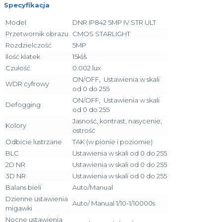
Specyfikacja
Model
DNR IP842 5MP IV STR ULT
Przetwornik obrazu
CMOS STARLIGHT
Rozdzielczość
5MP
Ilość klatek
15kl/s
Czułość
0.002 lux
ON/OFF, Ustawienia w skali
WDR cyfrowy
od 0 do 255
ON/OFF, Ustawienia w skali
Defogging
od 0 do 255
Jasność, kontrast, nasycenie,
Kolory
ostrość
Odbicie lustrzane
TAK (w pionie i poziomie)
BLC
Ustawienia w skali od 0 do 255
2D NR
Ustawienia w skali od 0 do 255
3D NR
Ustawienia w skali od 0 do 255
Balans bieli
Auto/Manual
Dzienne ustawienia
Auto/ Manual 1/10-1/10000s
migawki
Nocne ustawienia