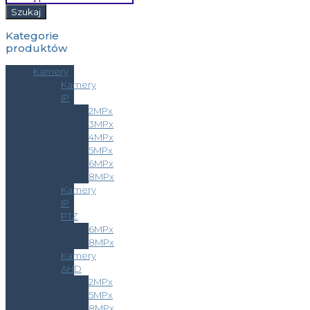
Szukaj
Kategorie
produktów
Kamery
Kamery
IP
2MPx
3MPx
4MPx
5MPx
6MPx
8MPx
Kamery
IP
PTZ
6MPx
8MPx
Kamery
AHD
2MPx
5MPx
8MPx