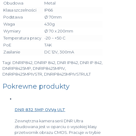
Obudowa
Metal
Klasa szczelności
IP66
Podstawa
Ø 70mm
Waga
430g
Wymiary
Ø 70 x 200mm
Temperatura pracy
-20 ~ +50 C
PoE
TAK
Zasilanie
DC 12V, 300mA
Tagi: DNRIP842, DNRIP 842, DNR IP842, DNR IP 842,
DNRIP8425MP, DNRIP8425MPIV,
DNRIP8425MPIVSTR, DNRIP8425MPIVSTRULT
Pokrewne produkty
DNR 832 5MP OVVg ULT
Zewnętrzna kamera serii DNR Ultra
zbudowana jest w oparciu o wysokiej klasy
przetwornik obrazu CMOS. Pracuje w trybie