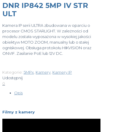
DNR IP842 5MP IV STR
ULT
Kamera IP serii ULTRA zbudowana w oparciu o
procesor CMOS STARLIGHT. W zależności od
modelu została wyposażona w wysokiej jakości
obiektyw MOTO ZOOM, manualny lub o stałej
ogniskowej. Obsługa protokołu HIKVISION oraz
ONVIF. Zasilanie PoE lub 12V DC.
Kategorie:
5MPx
,
Kamery
,
Kamery IP
Udostępnij
0
Opis
Filmy z kamery