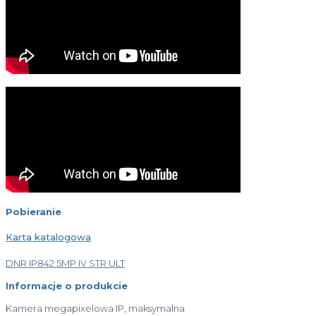
Pobieranie
Karta katalogowa
DNR IP842 5MP IV STR ULT
Informacje o produkcie
Kamera megapixelowa IP, maksymalna