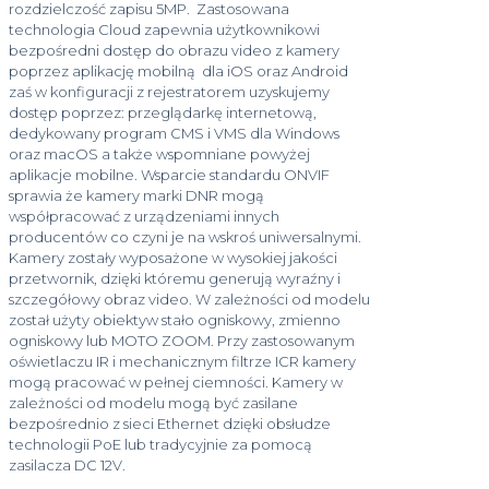
rozdzielczość zapisu 5MP. Zastosowana
technologia Cloud zapewnia użytkownikowi
bezpośredni dostęp do obrazu video z kamery
poprzez aplikację mobilną dla iOS oraz Android
zaś w konfiguracji z rejestratorem uzyskujemy
dostęp poprzez: przeglądarkę internetową,
dedykowany program CMS i VMS dla Windows
oraz macOS a także wspomniane powyżej
aplikacje mobilne. Wsparcie standardu ONVIF
sprawia że kamery marki DNR mogą
współpracować z urządzeniami innych
producentów co czyni je na wskroś uniwersalnymi.
Kamery zostały wyposażone w wysokiej jakości
przetwornik, dzięki któremu generują wyraźny i
szczegółowy obraz video. W zależności od modelu
został użyty obiektyw stało ogniskowy, zmienno
ogniskowy lub MOTO ZOOM. Przy zastosowanym
oświetlaczu IR i mechanicznym filtrze ICR kamery
mogą pracować w pełnej ciemności. Kamery w
zależności od modelu mogą być zasilane
bezpośrednio z sieci Ethernet dzięki obsłudze
technologii PoE lub tradycyjnie za pomocą
zasilacza DC 12V.