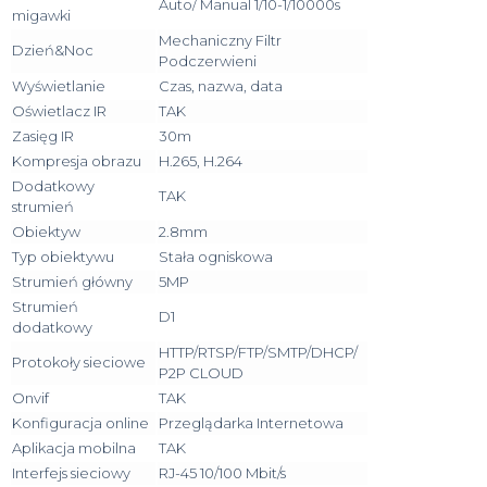
Auto/ Manual 1/10-1/10000s
migawki
Mechaniczny Filtr
Dzień&Noc
Podczerwieni
Wyświetlanie
Czas, nazwa, data
Oświetlacz IR
TAK
Zasięg IR
30m
Kompresja obrazu
H.265, H.264
Dodatkowy
TAK
strumień
Obiektyw
2.8mm
Typ obiektywu
Stała ogniskowa
Strumień główny
5MP
Strumień
D1
dodatkowy
HTTP/RTSP/FTP/SMTP/DHCP/
Protokoły sieciowe
P2P CLOUD
Onvif
TAK
Konfiguracja online
Przeglądarka Internetowa
Aplikacja mobilna
TAK
Interfejs sieciowy
RJ-45 10/100 Mbit/s