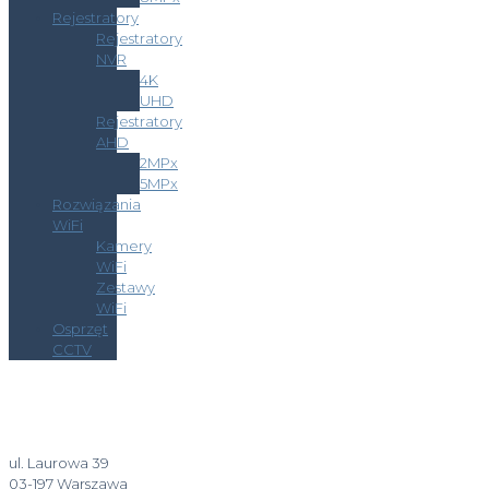
Rejestratory
Rejestratory
NVR
4K
UHD
Rejestratory
AHD
2MPx
5MPx
Rozwiązania
WiFi
Kamery
WiFi
Zestawy
WiFi
Osprzęt
CCTV
ul. Laurowa 39
03-197 Warszawa