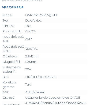
Specyfikacja
Model
DNR 763 2MP IVg ULT
Typ
Dzień/Noc
Filtr IRC
Tak
Przetwornik
CMOS
Rozdzielczość
2MP
AHD
Rozdzielczość
1200TVL
CVBS
Obiektyw
2.8-12mm
Długość fali
850nm
Maksymalny
20m
zasięg IR
BLC
ON/OFF/HLC/HSBLC
Korekcja
Tak
gamma
AGC
Auto/Manual
Ostrość
Ustawienia wielopoziomowe On/Off
ATW/AWB/Manual/Outdoor/Indoor/AWC-
Balans bieli