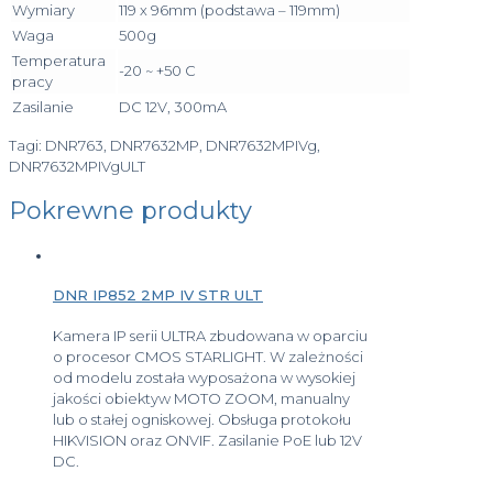
Wymiary
119 x 96mm (podstawa – 119mm)
Waga
500g
Temperatura
-20 ~ +50 C
pracy
Zasilanie
DC 12V, 300mA
Tagi: DNR763, DNR7632MP, DNR7632MPIVg,
DNR7632MPIVgULT
Pokrewne produkty
DNR IP852 2MP IV STR ULT
Kamera IP serii ULTRA zbudowana w oparciu
o procesor CMOS STARLIGHT. W zależności
od modelu została wyposażona w wysokiej
jakości obiektyw MOTO ZOOM, manualny
lub o stałej ogniskowej. Obsługa protokołu
HIKVISION oraz ONVIF. Zasilanie PoE lub 12V
DC.