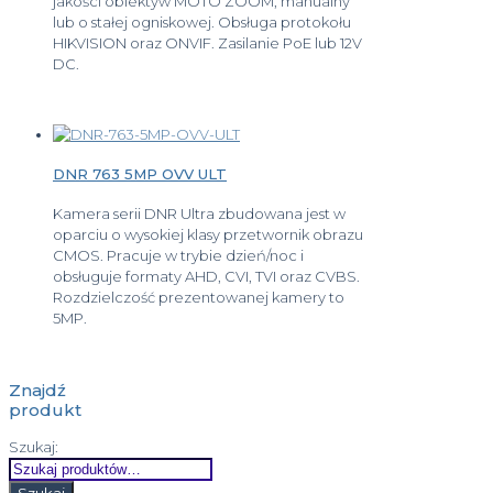
jakości obiektyw MOTO ZOOM, manualny
lub o stałej ogniskowej. Obsługa protokołu
HIKVISION oraz ONVIF. Zasilanie PoE lub 12V
DC.
DNR 763 5MP OVV ULT
Kamera serii DNR Ultra zbudowana jest w
oparciu o wysokiej klasy przetwornik obrazu
CMOS. Pracuje w trybie dzień/noc i
obsługuje formaty AHD, CVI, TVI oraz CVBS.
Rozdzielczość prezentowanej kamery to
5MP.
Znajdź
produkt
Szukaj: