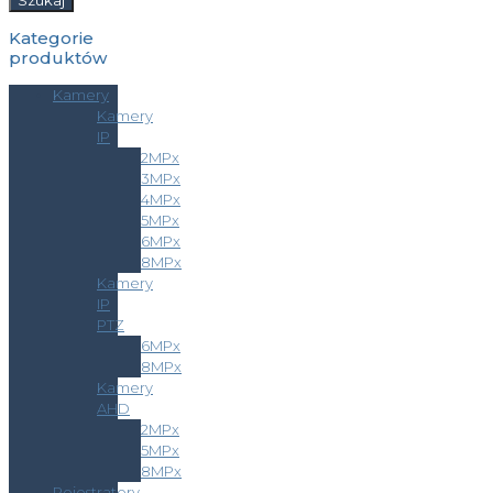
Szukaj
Kategorie
produktów
Kamery
Kamery
IP
2MPx
3MPx
4MPx
5MPx
6MPx
8MPx
Kamery
IP
PTZ
6MPx
8MPx
Kamery
AHD
2MPx
5MPx
8MPx
Rejestratory