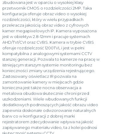
zbudowana jest w oparciu o wysokiej klasy
przetwornik CMOS o rozdzielczości 2MP. Taka
konfiguracja oferuje obraz video o wysokiej
rozdzielczości, który w wielu przypadkach
przekracza jakością obraz video z cyfrowych
kamer megapixelowych IP. Kamera wyposażona
jest w obiektyw 2.8-12mm i pracuje systemach
AHD/TVI/CVI oraz CVBS. Kamera w trybie CVBS
oferuje rozdzielczość 1200TVL i jest w pełni
kompatybilna z analogowymi systemami CCTV
starszej generacji. Pozwala to kamerze na pracę w
istniejącym starszym systemie monitoringu bez
konieczności zmiany urządzenia rejestrującego.
Zastosowany oświetlacz IR pozwala na
zamontowanie kamery w miejscach gdzie
konieczna jest także nocna obserwacja a
metalowa obudowa skutecznie chroni przed
uszkodzeniami. Wiele wbudowanych funkcji
dodatkowych podnoszących jakość obrazu video
zapewnia doskonałe odwzorowanie naturalnych
barw co w konfiguracji z dobrej marki
rejestratorem zdecydowanie wpływa na jakość
zapisywanego materiału video, ta z kolei podnosi
skuteczność systemu CCTV.