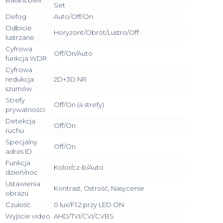
Set
Defog
Auto/Off/On
Odbicie
Horyzont/Obrót/Lustro/Off
lustrzane
Cyfrowa
Off/On/Auto
funkcja WDR
Cyfrowa
redukcja
2D+3D NR
szumów
Strefy
Off/On (4 strefy)
prywatności
Detekcja
Off/On
ruchu
Specjalny
Off/On
adres ID
Funkcja
Kolor/cz-b/Auto
dzień/noc
Ustawienia
Kontrast, Ostrość, Nasycenie
obrazu
Czułość
0 lux/F1.2 przy LED ON
Wyjście video
AHD/TVI/CVI/CVBS