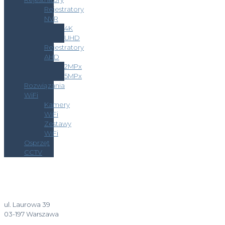
Rejestratory
NVR
4K
UHD
Rejestratory
AHD
2MPx
5MPx
Rozwiązania
WiFi
Kamery
WiFi
Zestawy
WiFi
Osprzęt
CCTV
ul. Laurowa 39
03-197 Warszawa