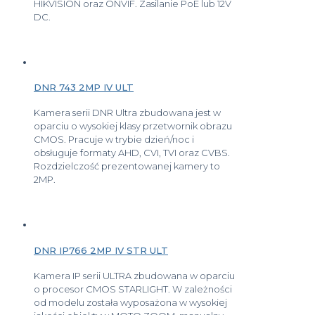
HIKVISION oraz ONVIF. Zasilanie PoE lub 12V
DC.
DNR 743 2MP IV ULT
Kamera serii DNR Ultra zbudowana jest w
oparciu o wysokiej klasy przetwornik obrazu
CMOS. Pracuje w trybie dzień/noc i
obsługuje formaty AHD, CVI, TVI oraz CVBS.
Rozdzielczość prezentowanej kamery to
2MP.
DNR IP766 2MP IV STR ULT
Kamera IP serii ULTRA zbudowana w oparciu
o procesor CMOS STARLIGHT. W zależności
od modelu została wyposażona w wysokiej