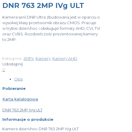
DNR 763 2MP IVg ULT
Kamera serii DNR Ultra zbudowana jest w oparciu o
wysokiej klasy przetwornik obrazu CMOS. Pracuje
w trybie dzień/noc i obsługuje formaty AHD, CVI, TVI
oraz CVBS. Rozdzielczość prezentowanej kamery
to 2MP.
Kategorie:
2MPx
,
Kamery
,
Kamery AHD
Udostępnij
0
Opis
Pobieranie
Karta katalogowa
DNR 763 2MP IVg ULT
Informacje o produkcie
Kamera dzień/noc DNR 763 2MP IVg ULT