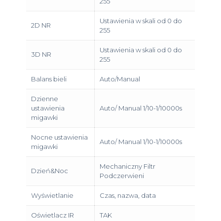
255
Ustawienia w skali od 0 do
2D NR
255
Ustawienia w skali od 0 do
3D NR
255
Balans bieli
Auto/Manual
Dzienne
ustawienia
Auto/ Manual 1/10-1/10000s
migawki
Nocne ustawienia
Auto/ Manual 1/10-1/10000s
migawki
Mechaniczny Filtr
Dzień&Noc
Podczerwieni
Wyświetlanie
Czas, nazwa, data
Oświetlacz IR
TAK