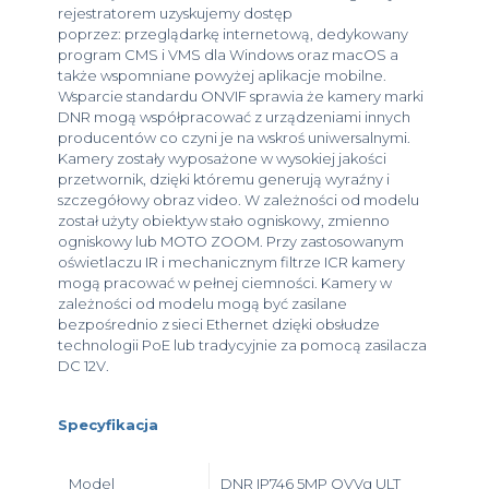
rejestratorem uzyskujemy dostęp
poprzez: przeglądarkę internetową, dedykowany
program CMS i VMS dla Windows oraz macOS a
także wspomniane powyżej aplikacje mobilne.
Wsparcie standardu ONVIF sprawia że kamery marki
DNR mogą współpracować z urządzeniami innych
producentów co czyni je na wskroś uniwersalnymi.
Kamery zostały wyposażone w wysokiej jakości
przetwornik, dzięki któremu generują wyraźny i
szczegółowy obraz video. W zależności od modelu
został użyty obiektyw stało ogniskowy, zmienno
ogniskowy lub MOTO ZOOM. Przy zastosowanym
oświetlaczu IR i mechanicznym filtrze ICR kamery
mogą pracować w pełnej ciemności. Kamery w
zależności od modelu mogą być zasilane
bezpośrednio z sieci Ethernet dzięki obsłudze
technologii PoE lub tradycyjnie za pomocą zasilacza
DC 12V.
Specyfikacja
Model
DNR IP746 5MP OVVg ULT