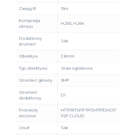
Zasięg IR
15m
Kompresja
H.265, H.264
obrazu
Dodatkowy
TAK
strumień
Obiektyw
2.8mm
Typ obiektywu
Stała ogniskowa
Strumień główny
5MP
Strumień
D1
dodatkowy
Protokoły
HTTP/RTSP/FTP/SMTP/DHCP/
sieciowe
P2P CLOUD
Onvif
TAK