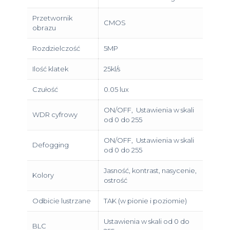
Przetwornik
CMOS
obrazu
Rozdzielczość
5MP
Ilość klatek
25kl/s
Czułość
0.05 lux
ON/OFF, Ustawienia w skali
WDR cyfrowy
od 0 do 255
ON/OFF, Ustawienia w skali
Defogging
od 0 do 255
Jasność, kontrast, nasycenie,
Kolory
ostrość
Odbicie lustrzane
TAK (w pionie i poziomie)
Ustawienia w skali od 0 do
BLC