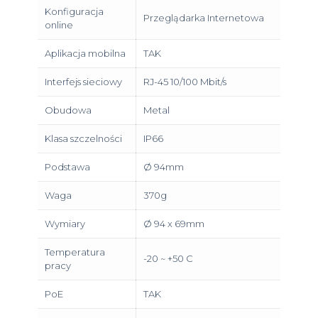
Konfiguracja
Przeglądarka Internetowa
online
Aplikacja mobilna
TAK
Interfejs sieciowy
RJ-45 10/100 Mbit/s
Obudowa
Metal
Klasa szczelności
IP66
Podstawa
Ø 94mm
Waga
370g
Wymiary
Ø 94 x 69mm
Temperatura
-20 ~ +50 C
pracy
PoE
TAK