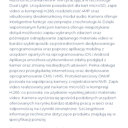
Dual Light. Urządzenie posiada slot dla kart microSD, zapis
video w kompresji H.265, rozdzielczość 4MP oraz
wbudowany dwukierunkowy moduł audio. Kamera oferuje
inteligentne funkcje zaczerpnięte z technologii AI. Dzięki
wspomnianym funkcjom kamera oferuje niespotykane
dotąd możliwości zapisu wybranych zdarzeń oraz
późniejsze odnajdywanie zapisanego materiału video w
bardzo szybki sposób za pośrednictwem dedykowanego
oprogramowania oraz poprzez aplikację mobilną z
urządzeń opartych na oprogramowaniu iOS i Android.
Aplikacja umożliwia użytkownikowi zdalny podgląd z
kamer oraz zmianę niezbędnych ustawień. Pełna obsługa
poprzez przeglądarkę internetową oraz dedykowane
oprogramowanie CMS i VMS. Protokół sieciowy ONVIF
pozwala na współpracę kamery z rejestratorami NVR. Zapis
video realizowany jest na karcie microSD w kompresji
H.265 co pozwala na uzyskanie wysokiej jakości materiału
video. Kamera wyróżnia się spośród podobnych urządzeń
oferowanych na rynku bardzo stabilną pracą w sieci oraz
odpornością na czynniki zewnętrzne. Szczegółowe
informacje techniczne dotyczące produktu znajdują się w
specyfikacji poniżej.