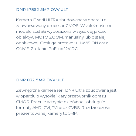
DNR IP852 5MP OVV ULT
Kamera IP serii ULTRA zbudowana w oparciu o
zaawansowany procesor CMOS. W zależności od
modelu została wyposażona w wysokiej jakości
obiektyw MOTO ZOOM, manualny lub o stałej
ogniskowej. Obsługa protokołu HIKVISION oraz
ONVIF. Zasilanie PoE lub 12V DC.
DNR 832 5MP OVV ULT
Zewnętrzna kamera serii DNR Ultra zbudowana jest
w oparciu o wysokiej klasy przetwornik obrazu
CMOS. Pracuje w trybie dzień/noc i obsługuje
formaty AHD, CVI, TVI oraz CVBS. Rozdzielczość
prezentowanej kamery to 5MP.