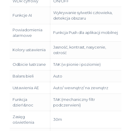
WDR cyfrowy
ON/OFF
Wykrywanie sylwetki człowieka,
Funkcje AI
detekcja obszaru
Powiadomienia
Funkcja Push dla aplikacji mobilnej
alarmowe
Jasność, kontrast, nasycenie,
Kolory ustawienia
ostrość
Odbicie lustrzane
TAK (w pionie i poziomie)
Balans bieli
Auto
Ustawienia AE
Auto/ wewnątrz/ na zewnątrz
Funkcja
TAK (mechaniczny filtr
dzień&noc
podczerwieni)
Zasięg
30m
oświetlenia