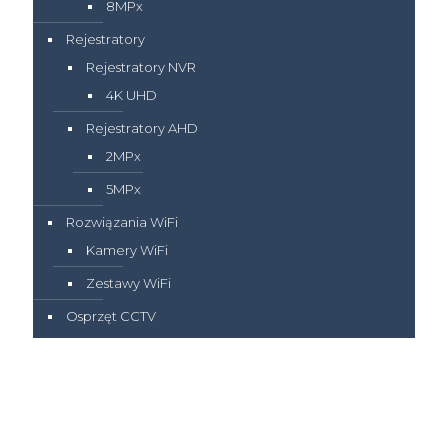
8MPx
Rejestratory
Rejestratory NVR
4K UHD
Rejestratory AHD
2MPx
5MPx
Rozwiązania WiFi
Kamery WiFi
Zestawy WiFi
Osprzęt CCTV