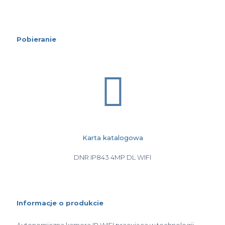
Pobieranie
Karta katalogowa
DNR IP843 4MP DL WIFI
Informacje o produkcie
Autonomiczna kamera IP WIFI pracująca w technologii