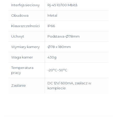
Interfejs sieciowy
Rj-45 10/100 Mbit/s
Obudowa
Metal
Klasa szczelności
IP66
Uchwyt
Podstawa-Ø78mm
Wymiary kamery
Ø78 x 180mm
Waga kamer
430g
Temperatura
-20°C~50°C
pracy
DC 12V/ 600mA, zasilacz w
Zasilanie
komplecie