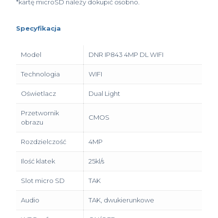
*kartę microSD należy dokupić osobno.
Specyfikacja
Model
DNR IP843 4MP DL WIFI
Technologia
WIFI
Oświetlacz
Dual Light
Przetwornik
CMOS
obrazu
Rozdzielczość
4MP
Ilość klatek
25kl/s
Slot micro SD
TAK
Audio
TAK, dwukierunkowe