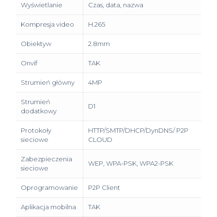
Wyświetlanie
Czas, data, nazwa
Kompresja video
H.265
Obiektyw
2.8mm
Onvif
TAK
Strumień główny
4MP
Strumień
D1
dodatkowy
Protokoły
HTTP/SMTP/DHCP/DynDNS/ P2P
sieciowe
CLOUD
Zabezpieczenia
WEP, WPA-PSK, WPA2-PSK
sieciowe
Oprogramowanie
P2P Client
Aplikacja mobilna
TAK