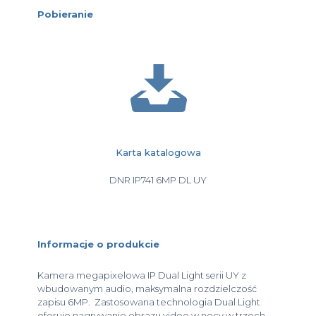
Pobieranie
Karta katalogowa
DNR IP741 6MP DL UY
Informacje o produkcie
Kamera megapixelowa IP Dual Light serii UY z
wbudowanym audio, maksymalna rozdzielczość
zapisu 6MP. Zastosowana technologia Dual Light
oferuje nagrywanie obrazu video w nocy w trzech