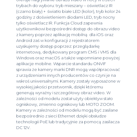
trybach do wyboru: tryb mieszany – oświetlacz IR
(czarno biały) + światło białe LED (kolor), tryb kolor 24
godziny z doświetleniem diodami LED, tryb nocny
tylko oświetlacz IR. Funkcja Cloud zapewnia
użytkownikowi bezpośredni dostęp do obrazu video
z kamery poprzez aplikację mobilną dla iOS oraz
Android zaś w konfiguracji z rejestratorem
uzyskujemy dostęp poprzez: przeglądarkę
internetową, dedykowany program CMS i VMS dla
Windows oraz macOS a także wspomniane powyżej
aplikacje mobilne. Wsparcie standardu ONVIF
sprawia że kamery marki DNR mogą współpracować
z urządzeniami innych producentów co czyni je na
wskroś uniwersalnymi. Kamery zostały wyposażone w
wysokiej jakości przetwornik, dzięki któremu
generują wyraźny i szczegółowy obraz video. W
zależności od modelu został użyty obiektyw stało
ogniskowy, zmienno ogniskowy lub MOTO ZOOM.
Kamery w zależności od modelu mogą być zasilane
bezpośrednio z sieci Ethernet dzięki obsłudze
technologii PoE lub tradycyjnie za pomocą zasilacza
DC 12V.