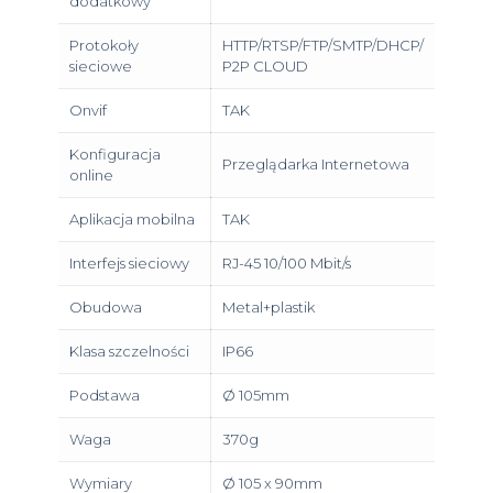
dodatkowy
Protokoły
HTTP/RTSP/FTP/SMTP/DHCP/
sieciowe
P2P CLOUD
Onvif
TAK
Konfiguracja
Przeglądarka Internetowa
online
Aplikacja mobilna
TAK
Interfejs sieciowy
RJ-45 10/100 Mbit/s
Obudowa
Metal+plastik
Klasa szczelności
IP66
Podstawa
Ø 105mm
Waga
370g
Wymiary
Ø 105 x 90mm