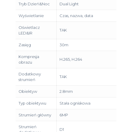
Tryb Dzień&Noc
Dual Light
Wyświetlanie
Czas, nazwa, data
Oświetlacz
TAK
LED&IR
Zasięg
30m
Kompresja
H.265, H.264
obrazu
Dodatkowy
TAK
strumień
Obiektyw
2.8mm
Typ obiektywu
Stała ogniskowa
Strumień główny
6MP
Strumień
D1