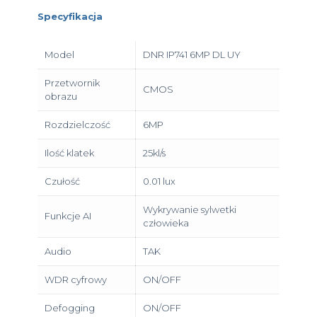
Specyfikacja
Model
DNR IP741 6MP DL UY
Przetwornik
CMOS
obrazu
Rozdzielczość
6MP
Ilość klatek
25kl/s
Czułość
0.01 lux
Wykrywanie sylwetki
Funkcje AI
człowieka
Audio
TAK
WDR cyfrowy
ON/OFF
Defogging
ON/OFF