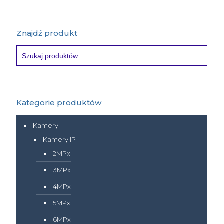
Znajdź produkt
Kategorie produktów
Kamery
Kamery IP
2MPx
3MPx
4MPx
5MPx
6MPx