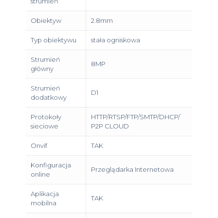
strumień
Obiektyw
2.8mm
Typ obiektywu
stała ogniskowa
Strumień
8MP
główny
Strumień
D1
dodatkowy
Protokoły
HTTP/RTSP/FTP/SMTP/DHCP/
sieciowe
P2P CLOUD
Onvif
TAK
Konfiguracja
Przeglądarka Internetowa
online
Aplikacja
TAK
mobilna