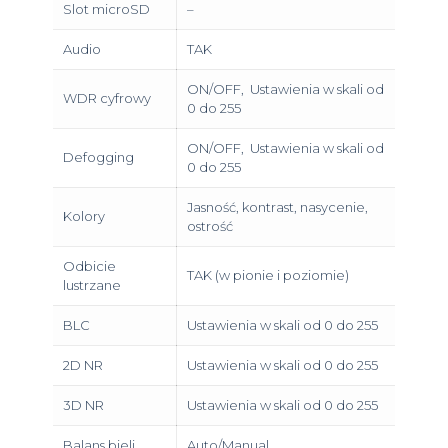
Slot microSD
–
Audio
TAK
ON/OFF, Ustawienia w skali od
WDR cyfrowy
0 do 255
ON/OFF, Ustawienia w skali od
Defogging
0 do 255
Jasność, kontrast, nasycenie,
Kolory
ostrość
Odbicie
TAK (w pionie i poziomie)
lustrzane
BLC
Ustawienia w skali od 0 do 255
2D NR
Ustawienia w skali od 0 do 255
3D NR
Ustawienia w skali od 0 do 255
Balans bieli
Auto/Manual