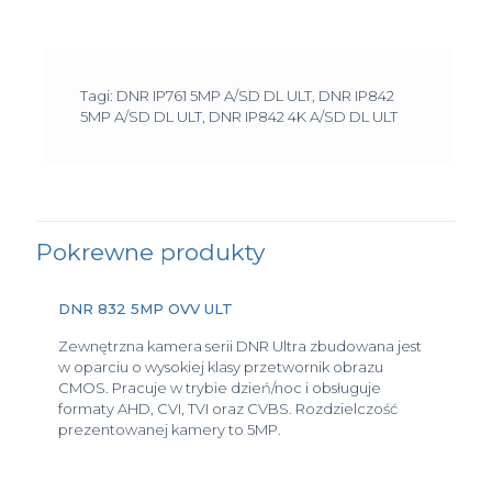
Tagi: DNR IP761 5MP A/SD DL ULT, DNR IP842
5MP A/SD DL ULT, DNR IP842 4K A/SD DL ULT
Pokrewne produkty
DNR 832 5MP OVV ULT
Zewnętrzna kamera serii DNR Ultra zbudowana jest
w oparciu o wysokiej klasy przetwornik obrazu
CMOS. Pracuje w trybie dzień/noc i obsługuje
formaty AHD, CVI, TVI oraz CVBS. Rozdzielczość
prezentowanej kamery to 5MP.