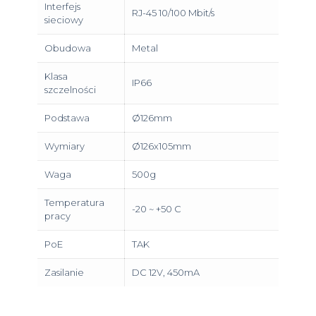
Interfejs
RJ-45 10/100 Mbit/s
sieciowy
Obudowa
Metal
Klasa
IP66
szczelności
Podstawa
Ø126mm
Wymiary
Ø126x105mm
Waga
500g
Temperatura
-20 ~ +50 C
pracy
PoE
TAK
Zasilanie
DC 12V, 450mA