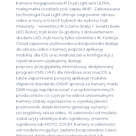
Kamera megapixelowa IP Dual Light serii ULTRA,
maksymalna rozdzielczość zapisu 8MP. Zastosowana
technologia Dual Light oferuje nagrywanie obrazu
video w nocy w trzech trybach do wyboru: tryb
mieszany – oświetlacz IR (czarno biały) + światło białe
LED (kolor), tryb kolor 24 godziny z doświetleniem
diodami LED, tryb nocny tylko oświetlacz IR. Funkcja
Cloud zapewnia użytkownikowi bezpośredni dostęp
do obrazu video z kamery poprzez aplikację
mobilną dla iOS oraz Android zaś w konfiguracji z
rejestratorem uzyskujemy dostęp
poprzez: przeglądarkę internetową, dedykowany
program CMS i VMS dla Windows oraz macOS a
także wspomniane powyżej aplikacje mobilne.
Wsparcie standardu ONVIF sprawia że kamery marki
DNR mogą współpracować z urządzeniami innych
producentów co czyni je na wskroś uniwersalnymi.
Kamery zostały wyposażone w wysokiej jakości
przetwornik, dzięki któremu generują wyraźny i
szczegółowy obraz video. W zależności od modelu
został użyty obiektyw stało ogniskowy, zmienno
ogniskowy lub MOTO ZOOM. Kamery w zależności
od modelu mogą być zasilane bezpośrednio z sieci
Ethernet dzięki obsłudze technologii PoE lub