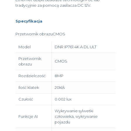
tradycyjnie za pomocą zasilacza DC 12V.
Specyfikacja
Przetwornik obrazuCMOS
Model
DNR IP761 4K A DL ULT
Przetwornik
CMOS
obrazu
Rozdzielczość
8MP
Ilość klatek
20kl/s
Czułość
0.002 lux
Wykrywanie sylwetki
Funkcje AI
człowieka, wykrywanie
pojazdu