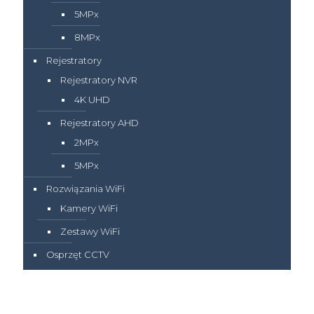
5MPx
8MPx
Rejestratory
Rejestratory NVR
4K UHD
Rejestratory AHD
2MPx
5MPx
Rozwiązania WiFi
Kamery WiFi
Zestawy WiFi
Osprzęt CCTV